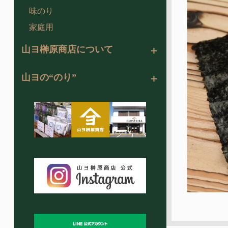
味のり
家庭用
山ヨ榊原商店について
山ヨの“のり”