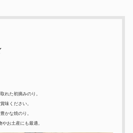
Y
で取れた初摘みのり。
ご賞味ください。
り豊かな焼のり。
物やお土産にも最適。